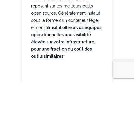
reposant sur les meilleurs outils
open source. Généralement installé
sous la forme d’un conteneur léger
et non intrusif,
il offre à vos équipes
opérationnelles une visibilité
élevée sur votre infrastructure,
pour une fraction du coût des
outils similaires.
EN SAVOIR PLUS...
Téléchargez la brochure de présentation de
notre société en clickant sur le lien ci-
dessous