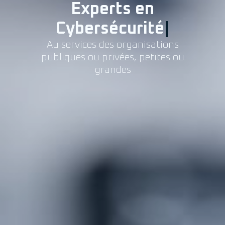
Experts en
Cybersécurité
|
Au services des organisations
publiques ou privées, petites ou
grandes