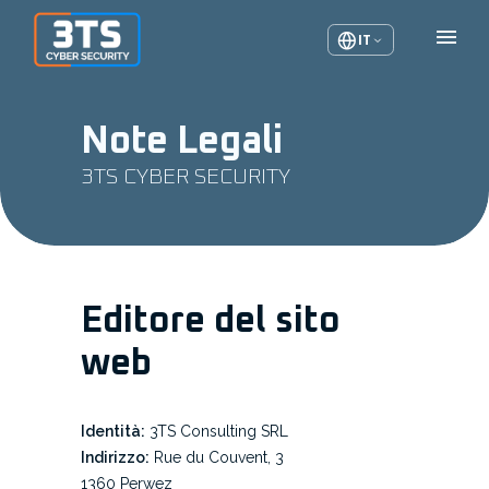
IT
Note Legali
3TS CYBER SECURITY
Editore del sito
web
Identità:
3TS Consulting SRL
Indirizzo:
Rue du Couvent, 3
1360 Perwez