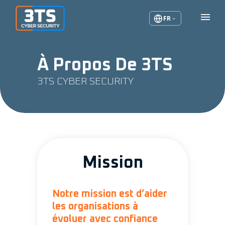
FR
À Propos De 3TS
3TS CYBER SECURITY
Mission
Notre mission est d’aider
les organisations à
évoluer avec confiance